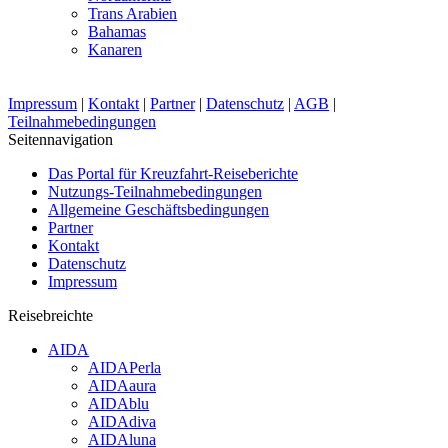
Trans Arabien
Bahamas
Kanaren
Impressum
|
Kontakt
|
Partner
|
Datenschutz
|
AGB
|
Teilnahmebedingungen
Seitennavigation
Das Portal für Kreuzfahrt-Reiseberichte
Nutzungs-Teilnahmebedingungen
Allgemeine Geschäftsbedingungen
Partner
Kontakt
Datenschutz
Impressum
Reisebreichte
AIDA
AIDAPerla
AIDAaura
AIDAblu
AIDAdiva
AIDAluna