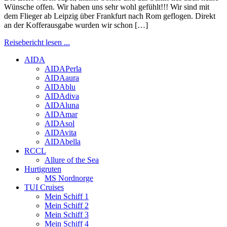
Wünsche offen. Wir haben uns sehr wohl gefühlt!!! Wir sind mit
dem Flieger ab Leipzig über Frankfurt nach Rom geflogen. Direkt
an der Kofferausgabe wurden wir schon […]
Reisebericht lesen ...
AIDA
AIDAPerla
AIDAaura
AIDAblu
AIDAdiva
AIDAluna
AIDAmar
AIDAsol
AIDAvita
AIDAbella
RCCL
Allure of the Sea
Hurtigruten
MS Nordnorge
TUI Cruises
Mein Schiff 1
Mein Schiff 2
Mein Schiff 3
Mein Schiff 4