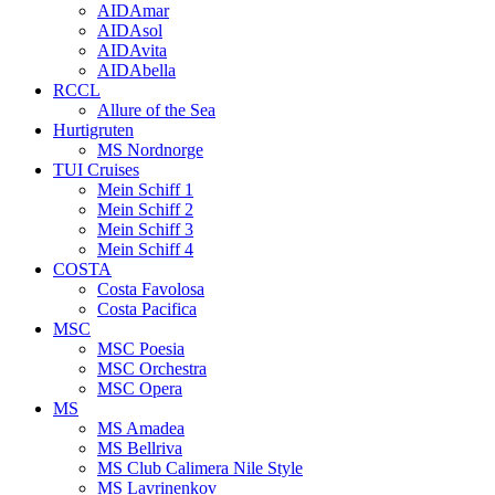
AIDAmar
AIDAsol
AIDAvita
AIDAbella
RCCL
Allure of the Sea
Hurtigruten
MS Nordnorge
TUI Cruises
Mein Schiff 1
Mein Schiff 2
Mein Schiff 3
Mein Schiff 4
COSTA
Costa Favolosa
Costa Pacifica
MSC
MSC Poesia
MSC Orchestra
MSC Opera
MS
MS Amadea
MS Bellriva
MS Club Calimera Nile Style
MS Lavrinenkov