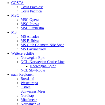
COSTA
Costa Favolosa
Costa Pacifica
MSC
MSC Opera
MSC Poesia
MSC Orchestra
MS
MS Amadea
MS Bellriva
MS Club Calimera Nile Style
MS Lavrinenkov
Weitere Schiffe
Norwegian Epic
NCL-Norwegian Cruise Line
Norwegian Spirit
NCL Sky-Route
nach Regionen
Russland
Westeuropa
Ostsee
Schwarzes Meer
Nordkap
Mittelmeer
Nordamerika