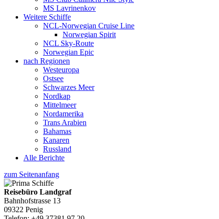
MS Lavrinenkov
Weitere Schiffe
NCL-Norwegian Cruise Line
Norwegian Spirit
NCL Sky-Route
Norwegian Epic
nach Regionen
Westeuropa
Ostsee
Schwarzes Meer
Nordkap
Mittelmeer
Nordamerika
Trans Arabien
Bahamas
Kanaren
Russland
Alle Berichte
zum Seitenanfang
Reisebüro Landgraf
Bahnhofstrasse 13
09322 Penig
Telefon: +49 37381 97 20