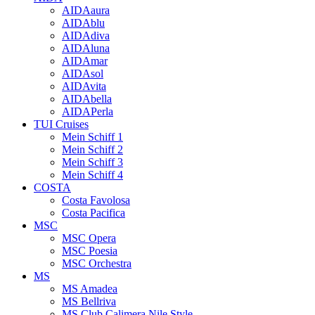
AIDAaura
AIDAblu
AIDAdiva
AIDAluna
AIDAmar
AIDAsol
AIDAvita
AIDAbella
AIDAPerla
TUI Cruises
Mein Schiff 1
Mein Schiff 2
Mein Schiff 3
Mein Schiff 4
COSTA
Costa Favolosa
Costa Pacifica
MSC
MSC Opera
MSC Poesia
MSC Orchestra
MS
MS Amadea
MS Bellriva
MS Club Calimera Nile Style