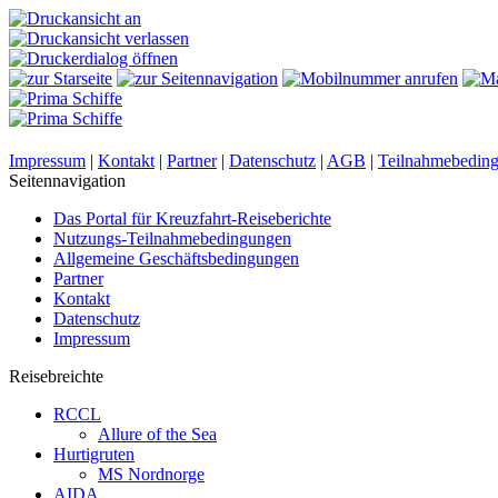
Impressum
|
Kontakt
|
Partner
|
Datenschutz
|
AGB
|
Teilnahmebedin
Seitennavigation
Das Portal für Kreuzfahrt-Reiseberichte
Nutzungs-Teilnahmebedingungen
Allgemeine Geschäftsbedingungen
Partner
Kontakt
Datenschutz
Impressum
Reisebreichte
RCCL
Allure of the Sea
Hurtigruten
MS Nordnorge
AIDA