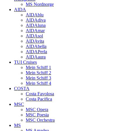
MS Nordnorge
AIDA
AIDAblu
AIDAdiva
AIDAluna
AIDAmar
AIDAsol
AIDAvita
AIDAbella
AIDAPerla
AIDAaura
TUI Cruises
Mein Schiff 1
Mein Schiff 2
Mein Schiff 3
Mein Schiff 4
COSTA
Costa Favolosa
Costa Pacifica
MSC
MSC Opera
MSC Poesia
MSC Orchestra
MS
MS Amadea