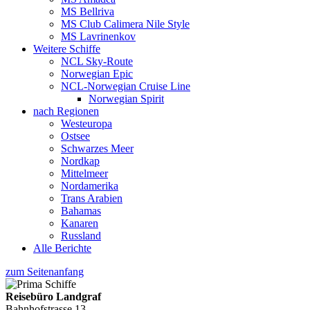
MS Bellriva
MS Club Calimera Nile Style
MS Lavrinenkov
Weitere Schiffe
NCL Sky-Route
Norwegian Epic
NCL-Norwegian Cruise Line
Norwegian Spirit
nach Regionen
Westeuropa
Ostsee
Schwarzes Meer
Nordkap
Mittelmeer
Nordamerika
Trans Arabien
Bahamas
Kanaren
Russland
Alle Berichte
zum Seitenanfang
Reisebüro Landgraf
Bahnhofstrasse 13