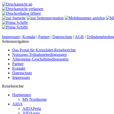
Impressum
|
Kontakt
|
Partner
|
Datenschutz
|
AGB
|
Teilnahmebedin
Seitennavigation
Das Portal für Kreuzfahrt-Reiseberichte
Nutzungs-Teilnahmebedingungen
Allgemeine Geschäftsbedingungen
Partner
Kontakt
Datenschutz
Impressum
Reisebreichte
Hurtigruten
MS Nordnorge
AIDA
AIDAPerla
AIDAaura