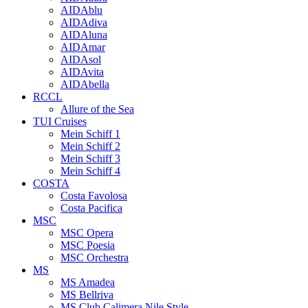
AIDAblu
AIDAdiva
AIDAluna
AIDAmar
AIDAsol
AIDAvita
AIDAbella
RCCL
Allure of the Sea
TUI Cruises
Mein Schiff 1
Mein Schiff 2
Mein Schiff 3
Mein Schiff 4
COSTA
Costa Favolosa
Costa Pacifica
MSC
MSC Opera
MSC Poesia
MSC Orchestra
MS
MS Amadea
MS Bellriva
MS Club Calimera Nile Style