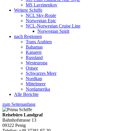
MS Lavrinenkov
Weitere Schiffe
NCL Sky-Route
Norwegian Epic
NCL-Norwegian Cruise Line
Norwegian Spirit
nach Regionen
Trans Arabien
Bahamas
Kanaren
Russland
Westeuropa
Ostsee
Schwarzes Meer
Nordkap
Mittelmeer
Nordamerika
Alle Berichte
zum Seitenanfang
Reisebüro Landgraf
Bahnhofstrasse 13
09322 Penig
Telefon: +49 37381 97 20