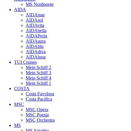
MS Nordnorge
AIDA
AIDAmar
AIDAsol
AIDAvita
AIDAbella
AIDAPerla
AIDAaura
AIDAblu
AIDAdiva
AIDAluna
TUI Cruises
Mein Schiff 2
Mein Schiff 3
Mein Schiff 4
Mein Schiff 1
COSTA
Costa Favolosa
Costa Pacifica
MSC
MSC Opera
MSC Poesia
MSC Orchestra
MS
MS Amadea