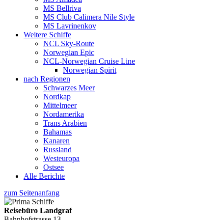
MS Bellriva
MS Club Calimera Nile Style
MS Lavrinenkov
Weitere Schiffe
NCL Sky-Route
Norwegian Epic
NCL-Norwegian Cruise Line
Norwegian Spirit
nach Regionen
Schwarzes Meer
Nordkap
Mittelmeer
Nordamerika
Trans Arabien
Bahamas
Kanaren
Russland
Westeuropa
Ostsee
Alle Berichte
zum Seitenanfang
Reisebüro Landgraf
Bahnhofstrasse 13